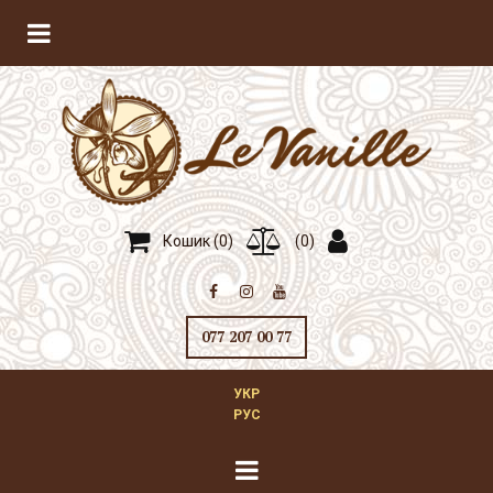
Кошик (
0
)
(
0
)



077 207 00 77
УКР
РУС