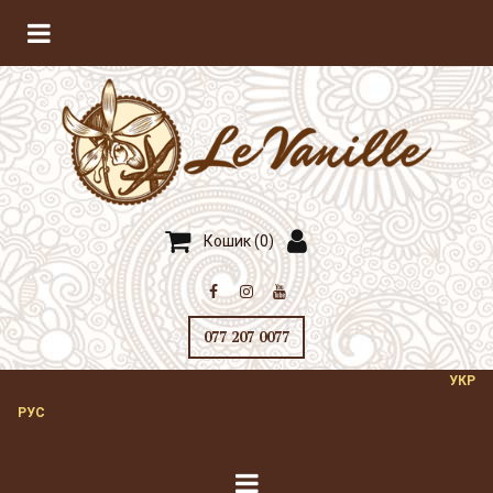
Кошик (
0
)



077 207 0077
УКР
РУС