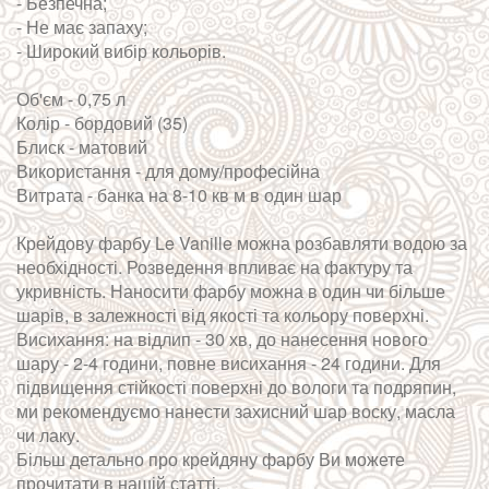
- Безпечна;
- Не має запаху;
- Широкий вибір кольорів.
Об'єм - 0,75 л
Колір - бордовий (35)
Блиск - матовий
Використання - для дому/професійна
Витрата - банка на 8-10 кв м в один шар
Крейдову фарбу Le Vanille можна розбавляти водою за
необхідності. Розведення впливає на фактуру та
укривність. Наносити фарбу можна в один чи більше
шарів, в залежності від якості та кольору поверхні.
Висихання: на відлип - 30 хв, до нанесення нового
шару - 2-4 години, повне висихання - 24 години. Для
підвищення стійкості поверхні до вологи та подряпин,
ми рекомендуємо нанести захисний шар воску, масла
чи лаку.
Більш детально про крейдяну фарбу Ви можете
прочитати в нашій статті.