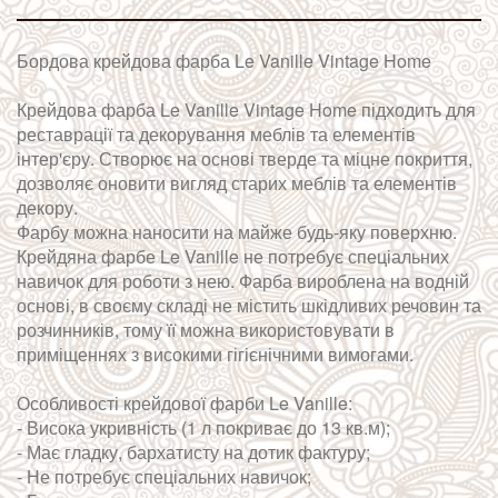
Бордова крейдова фарба Le Vanille Vintage Home
Крейдова фарба Le Vanille Vintage Home підходить для
реставрації та декорування меблів та елементів
інтер'єру. Створює на основі тверде та міцне покриття,
дозволяє оновити вигляд старих меблів та елементів
декору.
Фарбу можна наносити на майже будь-яку поверхню.
Крейдяна фарбе Le Vanille не потребує спеціальних
навичок для роботи з нею. Фарба вироблена на водній
основі, в своєму складі не містить шкідливих речовин та
розчинників, тому її можна використовувати в
приміщеннях з високими гігієнічними вимогами.
Особливості крейдової фарби Le Vanille:
- Висока укривність (1 л покриває до 13 кв.м);
- Має гладку, бархатисту на дотик фактуру;
- Не потребує спеціальних навичок;