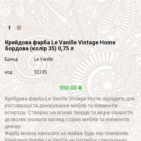


Крейдова фарба Le Vanille Vintage Home
бордова (колір 35) 0,75 л
Бренд
Le Vanille
код:
02135
950.00 ₴
Крейдова фарба Le Vanille Vintage Home підходить для
реставрації та декорування меблів та елементів
інтер'єру. Створює на основі тверде та міцне покриття,
дозволяє оновити вигляд старих меблів та елементів
декору.
Фарбу можна наносити на майже будь-яку поверхню.
Крейдяна фарбе Le Vanille не потребує спеціальних