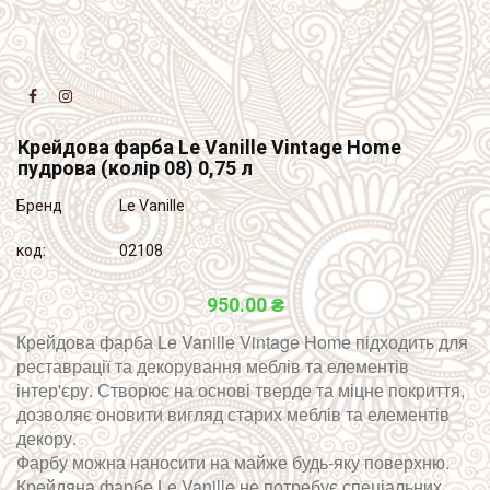


Крейдова фарба Le Vanille Vintage Home
пудрова (колір 08) 0,75 л
Бренд
Le Vanille
код:
02108
950.00 ₴
Крейдова фарба Le Vanille Vintage Home підходить для
реставрації та декорування меблів та елементів
інтер'єру. Створює на основі тверде та міцне покриття,
дозволяє оновити вигляд старих меблів та елементів
декору.
Фарбу можна наносити на майже будь-яку поверхню.
Крейдяна фарбе Le Vanille не потребує спеціальних