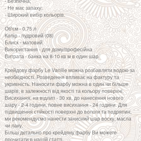
- Безпечна;
- Не має запаху;
- Широкий вибір кольорів.
Об'єм - 0,75 л
Колір - пудровий (08)
Блиск - матовий
Використання - для дому/професійна
Витрата - банка на 8-10 кв м в один шар
Крейдову фарбу Le Vanille можна розбавляти водою за
необхідності. Розведення впливає на фактуру та
укривність. Наносити фарбу можна в один чи більше
шарів, в залежності від якості та кольору поверхні.
Висихання: на відлип - 30 хв, до нанесення нового
шару - 2-4 години, повне висихання - 24 години. Для
підвищення стійкості поверхні до вологи та подряпин,
ми рекомендуємо нанести захисний шар воску, масла
чи лаку.
Більш детально про крейдяну фарбу Ви можете
прочитати в нашій статті.