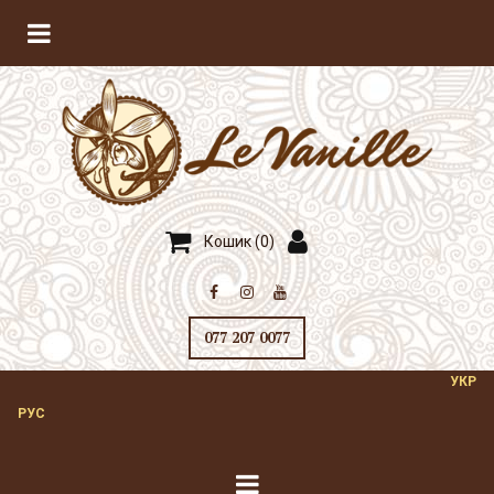
Кошик (
0
)



077 207 0077
УКР
РУС