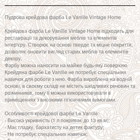
Пудрова крейдова фарба Le Vanille Vintage Home
Крейдова фарба Le Vanille Vintage Home підходить для
реставрації та декорування меблів та елементів
інтер'єру. Створює на основі тверде та міцне покриття,
дозволяє оновити вигляд старих меблів та елементів
декору.
Фарбу можна наносити на майже будь-яку поверхню.
Крейдяна фарбе Le Vanille не потребує спеціальних
навичок для роботи з нею. Фарба вироблена на водній
основі, в своєму складі не містить шкідливих речовин та
розчинників, тому її можна використовувати в
приміщеннях з високими гігієнічними вимогами.
Особливості крейдової фарби Le Vanille:
- Висока укривність (1 л покриває до 13 кв.м);
- Має гладку, бархатисту на дотик фактуру;
- Не потребує спеціальних навичок;