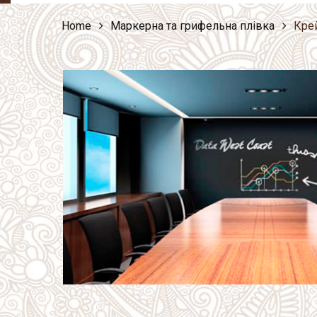
Home
Маркерна та грифельна плівка
Крей