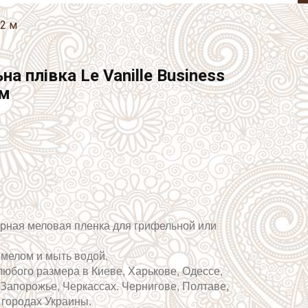
,2 м
а плівка Le Vanille Business
 м
рная меловая пленка для грифельной или
ь мелом и мыть водой.
любого размера в Киеве, Харькове, Одессе,
 Запорожье, Черкассах. Чернигове, Полтаве,
 городах Украины.