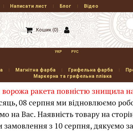
Написати лист
Блог
Відео
Кошик (
0
)
УКР
РУС
а
Магнітна фарба
Грифельна фарба
Пр
Маркерна та грифельна плівка
 ворожа ракета повністю знищила н
ісяць, 08 серпня ми відновлюємо роб
ємо на Вас. Наявність товару на стор
 замовлення з 10 серпня, дякуємо з