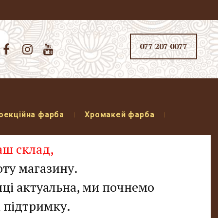
077 207 0077



оекційна фарба
Хромакей фарба
аш склад
,
оту магазину.
інці актуальна, ми почнемо
а підтримку.