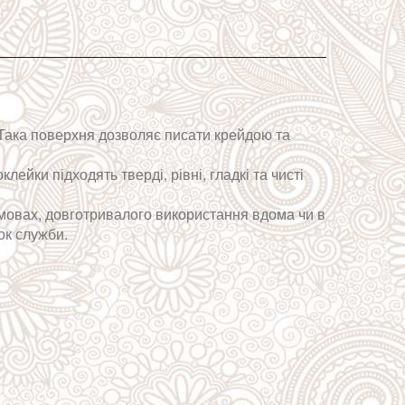
. Така поверхня дозволяє писати крейдою та
йки підходять тверді, рівні, гладкі та чисті
умовах, довготривалого використання вдома чи в
ок служби.