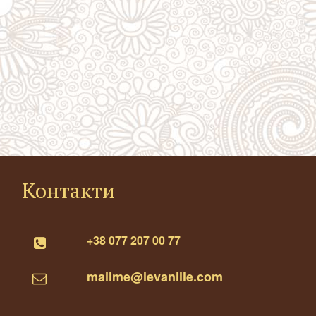
Контакти
+38 077 207 00 77

mailme@levanille.com
