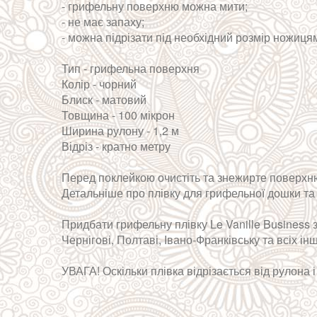
- грифельну поверхню можна мити;
- не має запаху;
- можна підрізати під необхідний розмір ножиц
Тип - грифельна поверхня
Колір - чорний
Блиск - матовий
Товщина - 100 мікрон
Ширина рулону - 1,2 м
Відріз - кратно метру
Перед поклейкою очистіть та знежирте поверхню
Детальніше про плівку для грифельної дошки та 
Придбати грифельну плівку Le Vanille Business з
Чернігові, Полтаві, Івано-Франківську та всіх 
УВАГА! Оскільки плівка відрізається від рулона