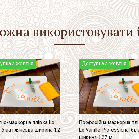
ожна використовувати і
упна з жовтня
Доступна з жовтня
тно-маркерна плівка Le
Професійна маркерна плі
e біла глянсова ширина 1,2
Le Vanille Professional біл
ширина 1,27 м