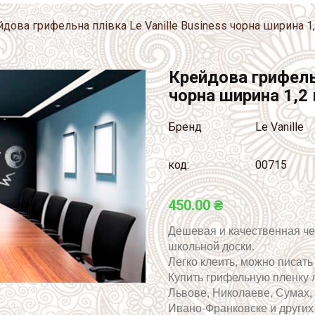
дова грифельна плівка Le Vanille Business чорна ширина 1
Крейдова грифельн
чорна ширина 1,2
Бренд
Le Vanille
код:
00715
450.00 ₴
Дешевая и качественная че
школьной доски.
Легко клеить, можно писат
Купить грифельную пленку 
Львове, Николаеве, Сумах,
Ивано-Франковске и других