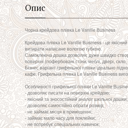
Опис
Чорна крейдова плівка Le Vanille Business
Крейдова плівка Le Vanille Business - це якісн
витирати написане вологою губкою.
Самоклеюча дошка дозволяє дуже швидко створити
поверхні (пофербовані стіни, меблі, двері, скло,
Бізнес варіант грифельної плівки ідеально підх
кафе. Грифельна плівка Le Vanille Business виг
Особливості грифельної плівки Le Vanille Busine
- дозволяє писати на поверхні крейдою;
- якісний та зносостійкий аналог шкільної дошки;
- дозволяє самостійно обрати розмір;
- не займає місця в приміщенні;
- займає мало часу для поклейки;
- не потребує спеціальних навичок;