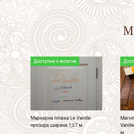
М
Доступна з жовтня
Дост
Магні
Маркерна плівка Le Vanille
Vanill
прозора ширина 1,27 м
м