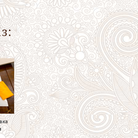
з:
вка
а